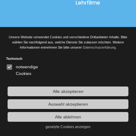
Lehrfilme
Service
Unsere Website verwendet Cookies und verschiedene Drittanbieter-Inhalte. Bitte
wählen Sie nachfolgend aus, welche Dienste Sie zulassen möchten. Weitere
Kontakt
Informationen entnehmen Sie bitte unserer
Datenschutzerklärung
.
Anfahrt
Technisch
notwendige
Datenschutzerklärung
Cookies
Impressum
Alle akzeptieren
Suche
Auswahl akzeptieren
Alle ablehnen
Suchen
gesetzte Cookies anzeigen