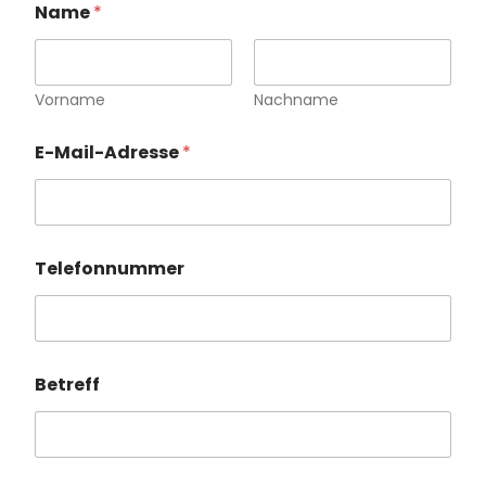
Name
*
a
m
e
N
a
Vorname
Nachname
m
e
E-Mail-Adresse
*
N
a
c
h
r
i
Telefonnummer
c
h
t
Betreff